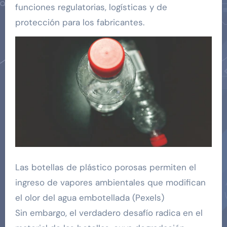
funciones regulatorias, logísticas y de
protección para los fabricantes.
Las botellas de plástico porosas permiten el
ingreso de vapores ambientales que modifican
el olor del agua embotellada (Pexels)
Sin embargo, el verdadero desafío radica en el