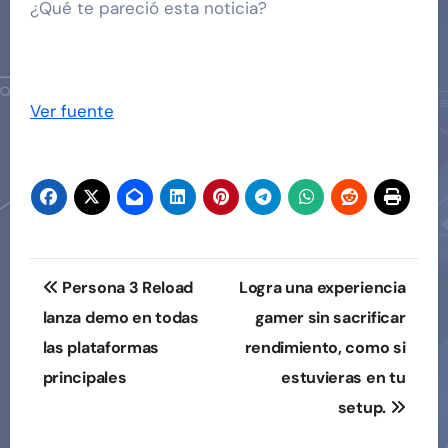
¿Qué te pareció esta noticia?
Ver fuente
Navegación
Persona 3 Reload
Logra una experiencia
de
lanza demo en todas
gamer sin sacrificar
las plataformas
rendimiento, como si
entradas
principales
estuvieras en tu
setup.