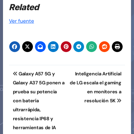
Related
Ver fuente
Navegación
Galaxy A57 5G y
Inteligencia Artificial
de
Galaxy A37 5G ponen a
de LG escala el gaming
prueba su potencia
en monitores a
entradas
con batería
resolución 5K
ultrarrápida,
resistencia IP68 y
herramientas de IA