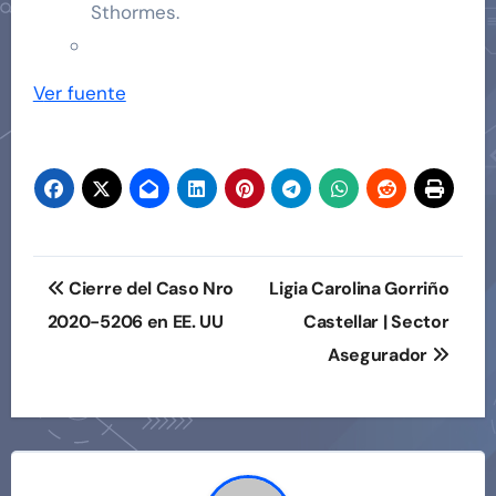
Sthormes.
Navegación
Ver fuente
de
entradas
Navegación
Cierre del Caso Nro
Ligia Carolina Gorriño
de
2020-5206 en EE. UU
Castellar | Sector
Asegurador
entradas