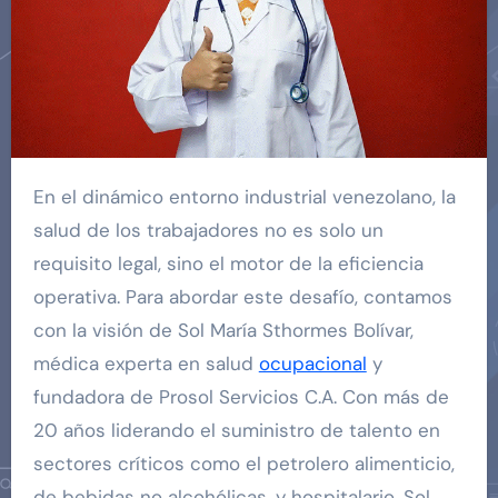
En el dinámico entorno industrial venezolano, la
salud de los trabajadores no es solo un
requisito legal, sino el motor de la eficiencia
operativa. Para abordar este desafío, contamos
con la visión de Sol María Sthormes Bolívar,
médica experta en salud
ocupacional
y
fundadora de Prosol Servicios C.A. Con más de
20 años liderando el suministro de talento en
sectores críticos como el petrolero alimenticio,
de bebidas no alcohólicas, y hospitalario, Sol