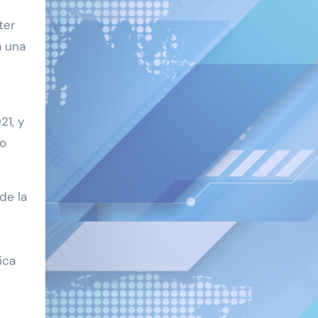
ter
a una
21, y
io
de la
ica