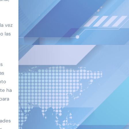
da vez
o las
os
as
nto
te ha
para
dades