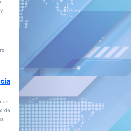
.
 y
ro,
ncia
n un
os de
os