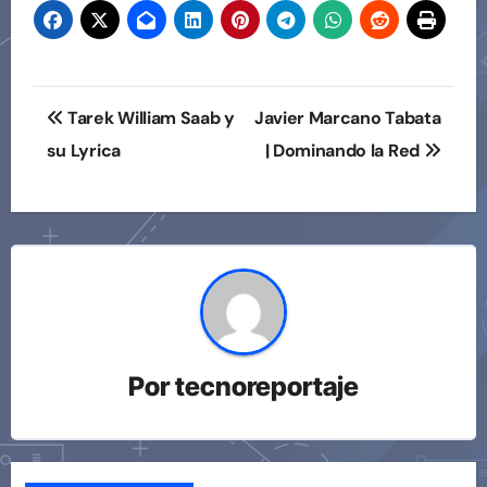
entradas
Navegación
Tarek William Saab y
Javier Marcano Tabata
de
su Lyrica
| Dominando la Red
entradas
Por
tecnoreportaje