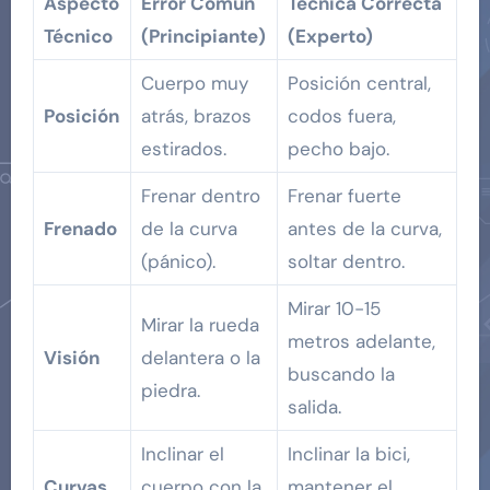
Aspecto
Error Común
Técnica Correcta
Técnico
(Principiante)
(Experto)
Cuerpo muy
Posición central,
Posición
atrás, brazos
codos fuera,
estirados.
pecho bajo.
Frenar dentro
Frenar fuerte
Frenado
de la curva
antes de la curva,
(pánico).
soltar dentro.
Mirar 10-15
Mirar la rueda
metros adelante,
Visión
delantera o la
buscando la
piedra.
salida.
Inclinar el
Inclinar la bici,
Curvas
cuerpo con la
mantener el