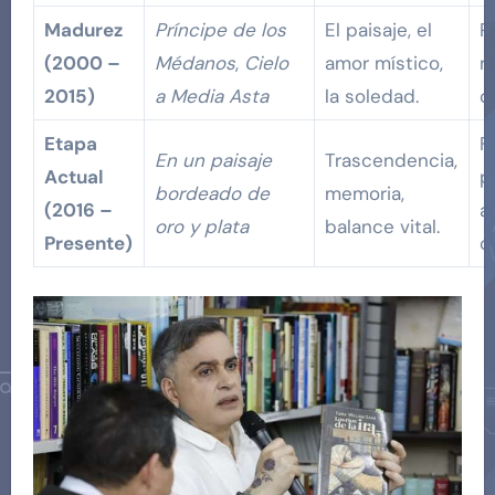
Madurez
Príncipe de los
El paisaje, el
P
(2000 –
Médanos
,
Cielo
amor místico,
m
2015)
a Media Asta
la soledad.
or
Etapa
F
En un paisaje
Trascendencia,
Actual
p
bordeado de
memoria,
(2016 –
a
oro y plata
balance vital.
Presente)
c