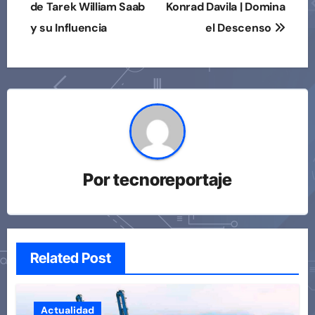
de
de Tarek William Saab
Konrad Davila | Domina
y su Influencia
el Descenso
entradas
Por
tecnoreportaje
Related Post
Actualidad