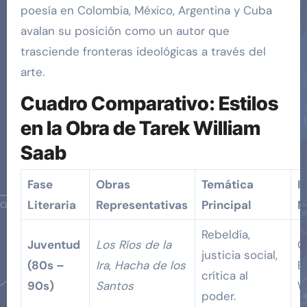
poesía en Colombia, México, Argentina y Cuba
avalan su posición como un autor que
trasciende fronteras ideológicas a través del
arte.
Cuadro Comparativo: Estilos
en la Obra de Tarek William
Saab
Fase
Obras
Temática
I
Literaria
Representativas
Principal
N
Rebeldía,
Juventud
Los Ríos de la
G
justicia social,
(80s –
Ira
,
Hacha de los
B
crítica al
90s)
Santos
W
poder.