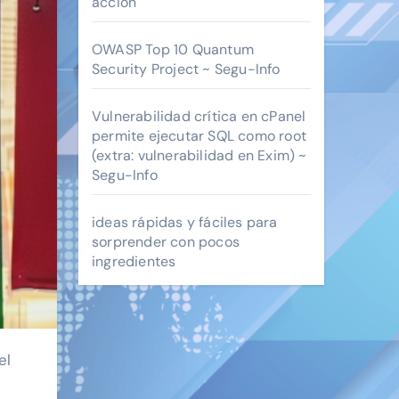
acción
OWASP Top 10 Quantum
Security Project ~ Segu-Info
Vulnerabilidad crítica en cPanel
permite ejecutar SQL como root
(extra: vulnerabilidad en Exim) ~
Segu-Info
ideas rápidas y fáciles para
sorprender con pocos
ingredientes
el