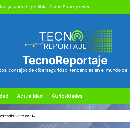
um Security Project ~ Segu-Info
ica en cPanel permite ejecutar SQL como root (extra: vulnerab
iles para sorprender con pocos ingredientes
e ciberataques que interrumpen los servicios de agua en Est
rman 84 fallos en los núcleos 4G y 5G, incluido un fallo de se
TecnoReportaje
ra de hardware de Coldcard permite robar ~1.400 btc ~ Segu-I
os, consejos de ciberseguridad, tendencias en el mundo del 
media Android baratos se hacen pasar por teléfonos y se con
Chrome corrigen 1.442 fallos, más que las 23 actualizaciones 
idad
Actualidad
Curiosidades
d en el kernel de Linux (OVSwrap) con exploit activo afecta
mprendimiento con IA