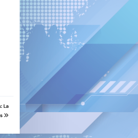
: La
es