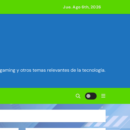
Jue. Ago 6th, 2026
ilidad en Exim) ~ Segu-Info
ados Unidos ~ Segu-Info
cuestro de sesión ~ Segu-Info
nfo
gaming y otros temas relevantes de la tecnología.
vierten en servidores proxy. ~ Segu-Info
anteriores juntas ~ Segu-Info
 800 compilaciones