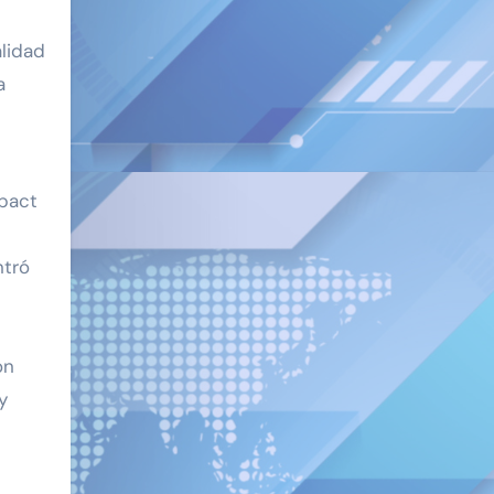
alidad
a
mpact
ntró
ón
y