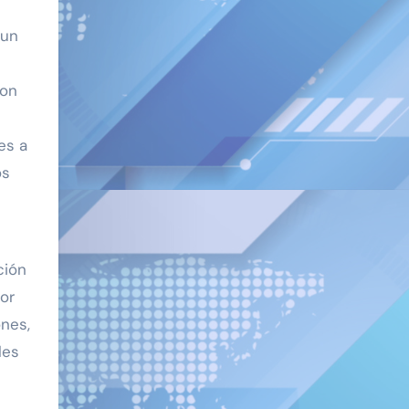
 un
ron
es a
os
ción
tor
ones,
les