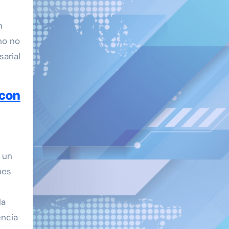
n
no no
sarial
 con
 un
nes
la
encia