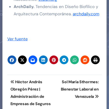
ArchDaily.
Tendencias en Diseño Biofílico y
Arquitectura Contemporánea.
archdaily.com
Navegación
de
Ver fuente
entradas
Navegación
Héctor Andrés
Sol María Sthormes:
de
Obregón Pérez |
Bienestar Laboral en
Administración de
Venezuela
entradas
Empresas de Seguros