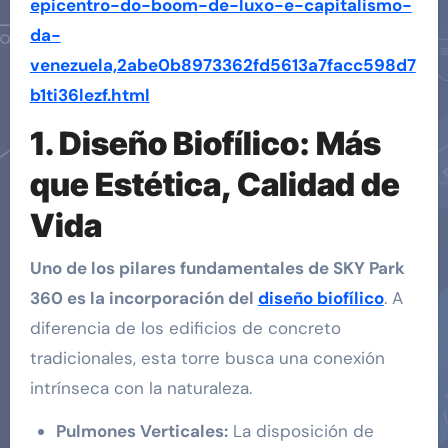
epicentro-do-boom-de-luxo-e-capitalismo-
da-
venezuela,2abe0b8973362fd5613a7facc598d7
b1ti36lezf.html
1. Diseño Biofílico: Más
que Estética, Calidad de
Vida
Uno de los pilares fundamentales de SKY Park
360 es la incorporación del
diseño biofílico
. A
diferencia de los edificios de concreto
tradicionales, esta torre busca una conexión
intrínseca con la naturaleza.
Pulmones Verticales:
La disposición de