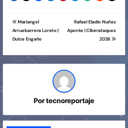
Navegación
Mariangel
Rafael Eladio Nuñez
de
Arruebarrera Loreto |
Aponte | Ciberataques
Dulce Engaño
2026
entradas
Por
tecnoreportaje