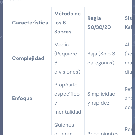
Método de
Regla
Sis
Característica
los 6
50/30/20
Kak
Sobres
Media
Alta
(Requiere
Baja (Solo 3
(Reg
Complejidad
6
categorías)
man
divisiones)
diar
Propósito
Refl
específico
Simplicidad
Enfoque
ahor
y
y rapidez
con
mentalidad
Quienes
Per
quieren
Principiantes