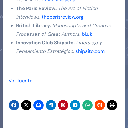
The Paris Review.
The Art of Fiction
Interviews
.
theparisreview.org
British Library.
Manuscripts and Creative
Processes of Great Authors
.
bl.uk
Innovation Club Shipsito.
Liderazgo y
Pensamiento Estratégico
.
shipsito.com
Navegación
de
Ver fuente
entradas