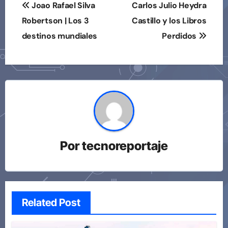
Navegación
Joao Rafael Silva
Carlos Julio Heydra
de
Robertson | Los 3
Castillo y los Libros
destinos mundiales
Perdidos
entradas
Por
tecnoreportaje
Related Post