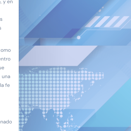
, y en
os
s
 como
entro
ue
e una
la fe
onado