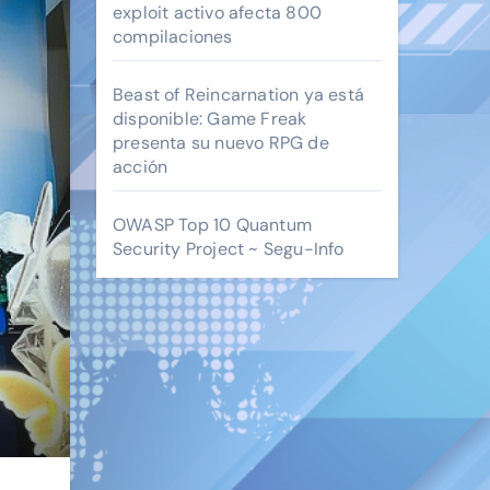
exploit activo afecta 800
compilaciones
Beast of Reincarnation ya está
disponible: Game Freak
presenta su nuevo RPG de
acción
OWASP Top 10 Quantum
Security Project ~ Segu-Info