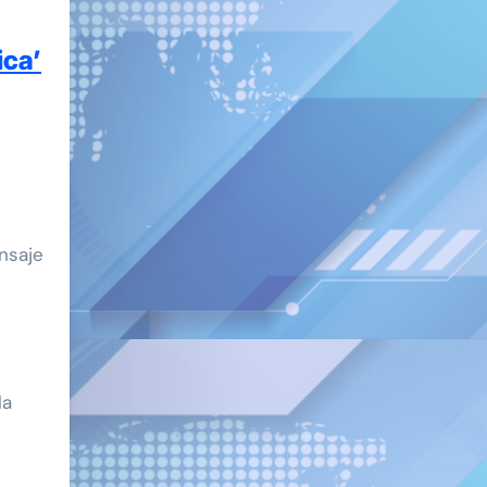
ica’
nsaje
la