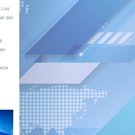
. Los
al del
os
han
ieza