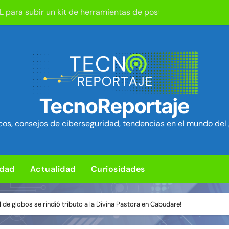
d en el kernel de Linux (OVSwrap) con exploit activo afecta
tion ya está disponible: Game Freak presenta su nuevo RPG d
um Security Project ~ Segu-Info
ica en cPanel permite ejecutar SQL como root (extra: vulnerab
iles para sorprender con pocos ingredientes
TecnoReportaje
e ciberataques que interrumpen los servicios de agua en Est
os, consejos de ciberseguridad, tendencias en el mundo del 
rman 84 fallos en los núcleos 4G y 5G, incluido un fallo de se
ra de hardware de Coldcard permite robar ~1.400 btc ~ Segu-I
idad
Actualidad
Curiosidades
l de globos se rindió tributo a la Divina Pastora en Cabudare!