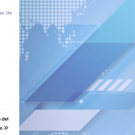
nar de
a del
so