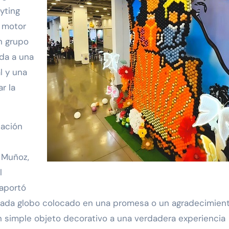
yting
l motor
n grupo
da a una
l y una
r la
tación
a Muñoz,
l
 aportó
 cada globo colocado en una promesa o un agradecimien
un simple objeto decorativo a una verdadera experiencia