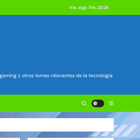
Vie. Ago 7th, 2026
 800 compilaciones
e acción
ilidad en Exim) ~ Segu-Info
ados Unidos ~ Segu-Info
gaming y otros temas relevantes de la tecnología.
cuestro de sesión ~ Segu-Info
nfo