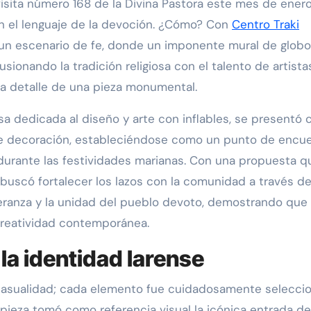
 visita número 168 de la Divina Pastora este mes de enero
 en el lenguaje de la devoción. ¿Cómo? Con
Centro Traki
un escenario de fe, donde un imponente mural de glob
usionando la tradición religiosa con el talento de artista
a detalle de una pieza monumental.
sa dedicada al diseño y arte con inflables, se presentó
ple decoración, estableciéndose como un punto de encu
d durante las festividades marianas. Con una propuesta q
va buscó fortalecer los lazos con la comunidad a través d
eranza y la unidad del pueblo devoto, demostrando que 
creatividad contemporánea.
la identidad larense
 casualidad; cada elemento fue cuidadosamente selecci
 pieza tomó como referencia visual la icónica entrada de