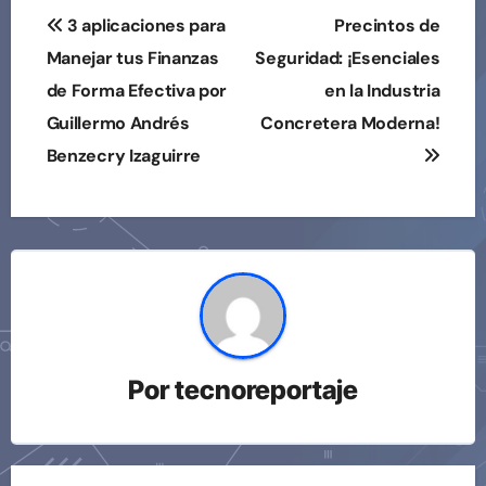
Navegación
3 aplicaciones para
Precintos de
de
Manejar tus Finanzas
Seguridad: ¡Esenciales
de Forma Efectiva por
en la Industria
entradas
Guillermo Andrés
Concretera Moderna!
Benzecry Izaguirre
Por
tecnoreportaje