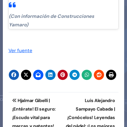
(Con información de Construcciones
Yamaro)
Navegación
de
Ver fuente
entradas
Navegación
Hjalmar Gibelli |
Luis Alejandro
de
¡Entérate! El seguro:
Sampayo Cabada |
¡Escudo vital para
¡Conócelos! Leyendas
entradas
marcas y patentes!
del pádel: ¡Los mejores