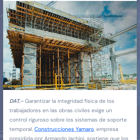
DAT.-
Garantizar la integridad física de los
trabajadores en las obras civiles exige un
control riguroso sobre los sistemas de soporte
temporal.
Construcciones Yamaro
, empresa
presidida por Armando Iachini, sostiene que los