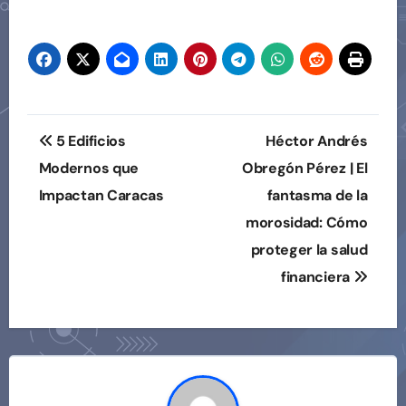
entradas
Navegación
5 Edificios
Héctor Andrés
de
Modernos que
Obregón Pérez | El
Impactan Caracas
fantasma de la
entradas
morosidad: Cómo
proteger la salud
financiera