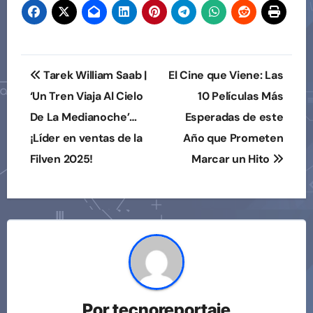
entradas
Navegación
Tarek William Saab |
El Cine que Viene: Las
de
‘Un Tren Viaja Al Cielo
10 Películas Más
De La Medianoche’…
Esperadas de este
entradas
¡Líder en ventas de la
Año que Prometen
Filven 2025!
Marcar un Hito
Por
tecnoreportaje