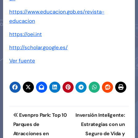
https://www.educacion.gob.es/revista-
educacion
https://oei.int
http://scholar.google.es/
Navegación
Ver fuente
de
entradas
Navegación
Evenpro Park: Top 10
Inversión Inteligente:
de
Parques de
Estrategias con un
Atracciones en
Seguro de Vida y
entradas