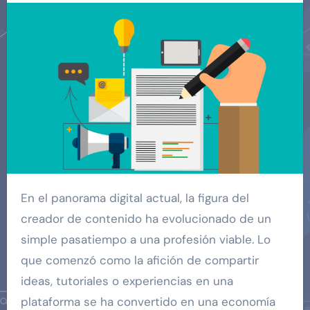
En el panorama digital actual, la figura del
creador de contenido ha evolucionado de un
simple pasatiempo a una profesión viable. Lo
que comenzó como la afición de compartir
ideas, tutoriales o experiencias en una
plataforma se ha convertido en una economía