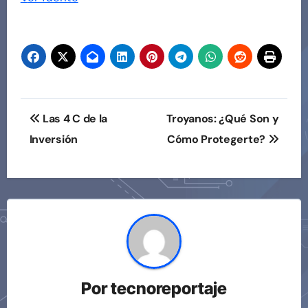
Navegación
de
entradas
Navegación
Las 4 C de la
Troyanos: ¿Qué Son y
de
Inversión
Cómo Protegerte?
entradas
Por
tecnoreportaje