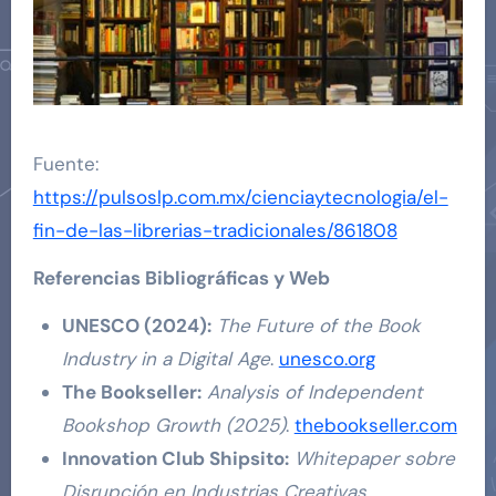
Fuente:
https://pulsoslp.com.mx/cienciaytecnologia/el-
fin-de-las-librerias-tradicionales/861808
Referencias Bibliográficas y Web
UNESCO (2024):
The Future of the Book
Industry in a Digital Age
.
unesco.org
The Bookseller:
Analysis of Independent
Bookshop Growth (2025)
.
thebookseller.com
Innovation Club Shipsito:
Whitepaper sobre
Disrupción en Industrias Creativas
.