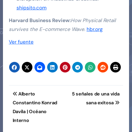
shipsito.com
Harvard Business Review:
How Physical Retail
survives the E-commerce Wave
.
hbr.org
Navegación
Ver fuente
de
entradas
Navegación
Alberto
5 señales de una vida
de
Constantino Konrad
sana exitosa
Davila | Océano
entradas
Interno