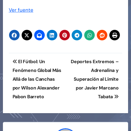
Navegación
Ver fuente
de
entradas
Navegación
El Fútbol: Un
Deportes Extremos –
de
Fenómeno Global Más
Adrenalina y
Allá de las Canchas
Superación al Límite
entradas
por Wilson Alexander
por Javier Marcano
Pabon Barreto
Tabata