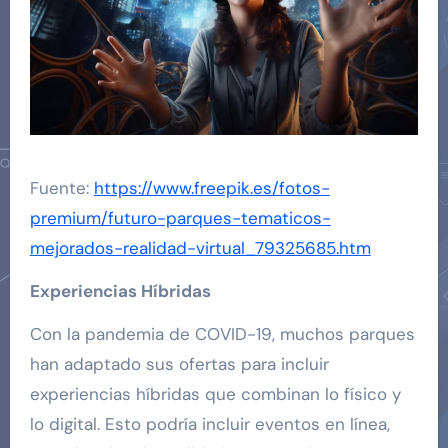
Fuente:
https://www.freepik.es/fotos-
premium/futuro-parques-tematicos-
mejorados-realidad-virtual_79325685.htm
Experiencias Híbridas
Con la pandemia de COVID-19, muchos parques
han adaptado sus ofertas para incluir
experiencias híbridas que combinan lo físico y
lo digital. Esto podría incluir eventos en línea,