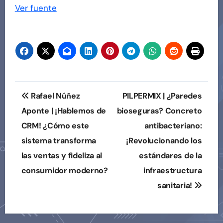
de
Ver fuente
entradas
Navegación
Rafael Núñez
PILPERMIX | ¿Paredes
de
Aponte | ¡Hablemos de
bioseguras? Concreto
CRM! ¿Cómo este
antibacteriano:
entradas
sistema transforma
¡Revolucionando los
las ventas y fideliza al
estándares de la
consumidor moderno?
infraestructura
sanitaria!