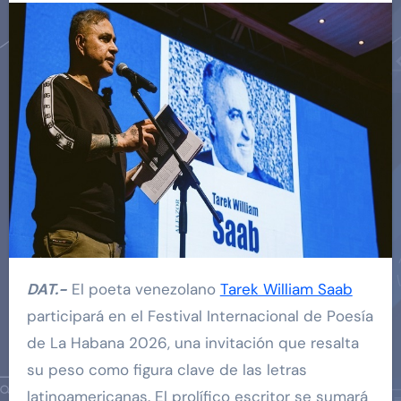
DAT.-
El poeta venezolano
Tarek William Saab
participará en el Festival Internacional de Poesía
de La Habana 2026, una invitación que resalta
su peso como figura clave de las letras
latinoamericanas. El prolífico escritor se sumará