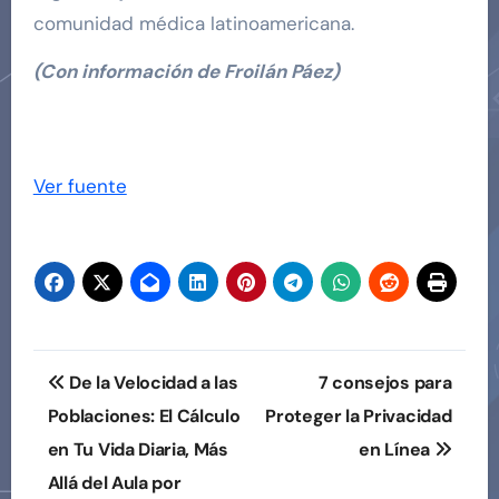
comunidad médica latinoamericana.
(Con información de Froilán Páez)
Navegación
de
Ver fuente
entradas
Navegación
De la Velocidad a las
7 consejos para
de
Poblaciones: El Cálculo
Proteger la Privacidad
en Tu Vida Diaria, Más
en Línea
entradas
Allá del Aula por