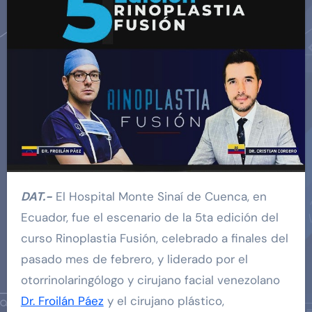
DAT.-
El Hospital Monte Sinaí de Cuenca, en
Ecuador, fue el escenario de la 5ta edición del
curso Rinoplastia Fusión, celebrado a finales del
pasado mes de febrero, y liderado por el
otorrinolaringólogo y cirujano facial venezolano
Dr. Froilán Páez
y el cirujano plástico,