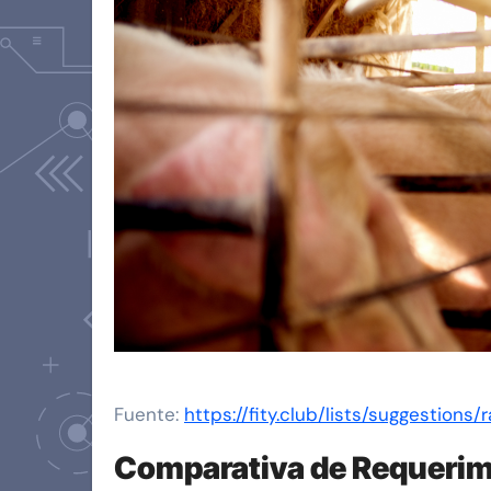
Fuente:
https://fity.club/lists/suggestion
Comparativa de Requerim