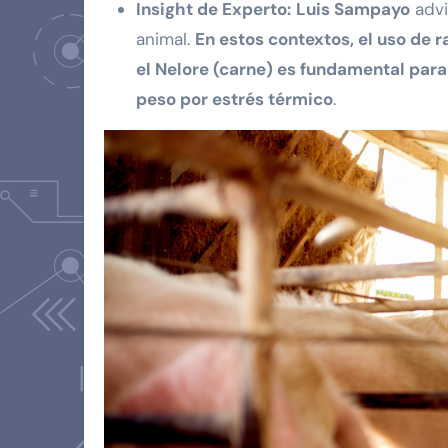
Insight de Experto:
Luis Sampayo
advi
animal.
En estos contextos, el uso de r
el Nelore (carne) es fundamental para
peso por estrés térmico
.