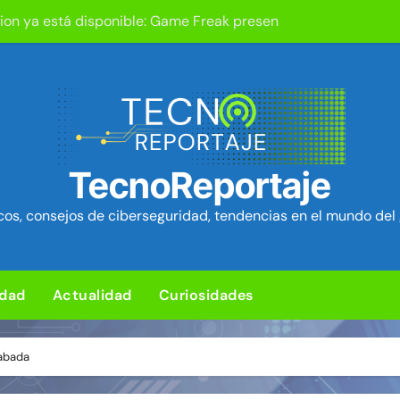
um Security Project ~ Segu-Info
ica en cPanel permite ejecutar SQL como root (extra: vulnerab
iles para sorprender con pocos ingredientes
e ciberataques que interrumpen los servicios de agua en Est
rman 84 fallos en los núcleos 4G y 5G, incluido un fallo de se
TecnoReportaje
ra de hardware de Coldcard permite robar ~1.400 btc ~ Segu-I
os, consejos de ciberseguridad, tendencias en el mundo del 
media Android baratos se hacen pasar por teléfonos y se con
L para subir un kit de herramientas de post-explotación a Or
idad
Actualidad
Curiosidades
Cabada