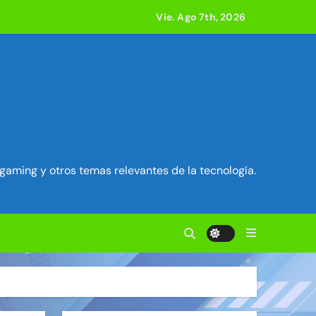
Vie. Ago 7th, 2026
ilidad en Exim) ~ Segu-Info
ados Unidos ~ Segu-Info
cuestro de sesión ~ Segu-Info
nfo
gaming y otros temas relevantes de la tecnología.
vierten en servidores proxy. ~ Segu-Info
acle