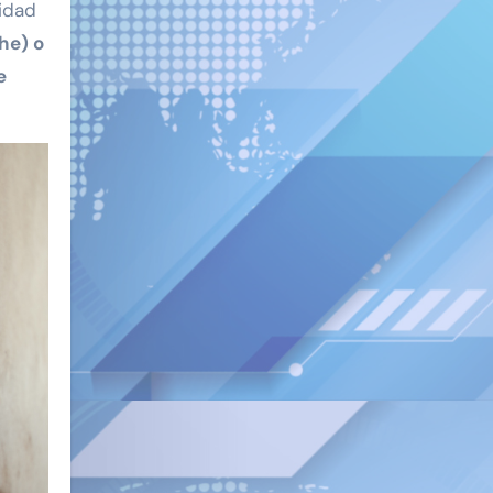
idad
he) o
e