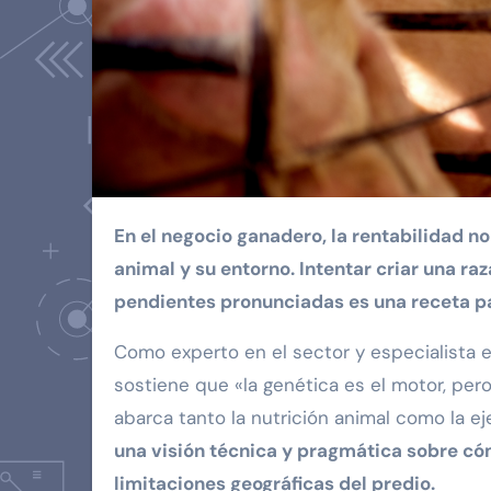
En el negocio ganadero, la rentabilidad no depende solo de la genética, sino de la simbiosis entre el
animal y su entorno. Intentar criar una ra
pendientes pronunciadas es una receta par
Como experto en el sector y especialista
sostiene que «la genética es el motor, per
abarca tanto la nutrición animal como la e
una visión técnica y pragmática sobre cóm
limitaciones geográficas del predio.