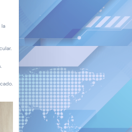
 la
ular.
.
rcado.