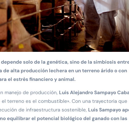
za de alta producción lechera en un terreno árido o con
a el estrés financiero y animal.
 en manejo de producción,
Luis Alejandro Sampayo Cab
o el terreno es el combustible». Con una trayectoria que
jecución de infraestructura sostenible,
Luis Sampayo ap
o equilibrar el potencial biológico del ganado con las