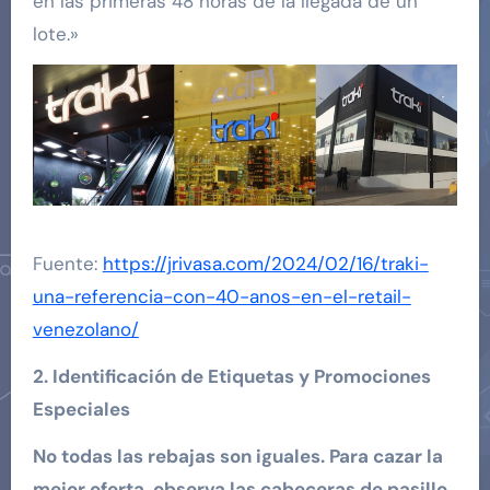
en las primeras 48 horas de la llegada de un
lote.»
Fuente:
https://jrivasa.com/2024/02/16/traki-
una-referencia-con-40-anos-en-el-retail-
venezolano/
2. Identificación de Etiquetas y Promociones
Especiales
No todas las rebajas son iguales. Para cazar la
mejor oferta, observa las cabeceras de pasillo
.