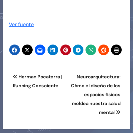
Navegación
de
Ver fuente
entradas
Navegación
Herman Pocaterra |
Neuroarquitectura:
de
Running Consciente
Cómo el diseño de los
espacios físicos
entradas
moldea nuestra salud
mental