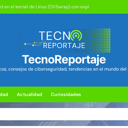
tion ya está disponible: Game Freak presenta su nuevo RPG d
um Security Project ~ Segu-Info
ica en cPanel permite ejecutar SQL como root (extra: vulnerab
iles para sorprender con pocos ingredientes
e ciberataques que interrumpen los servicios de agua en Est
TecnoReportaje
rman 84 fallos en los núcleos 4G y 5G, incluido un fallo de se
os, consejos de ciberseguridad, tendencias en el mundo del 
ra de hardware de Coldcard permite robar ~1.400 btc ~ Segu-I
media Android baratos se hacen pasar por teléfonos y se con
idad
Actualidad
Curiosidades
L para subir un kit de herramientas de post-explotación a Or