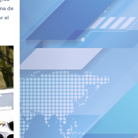
ina de
r el