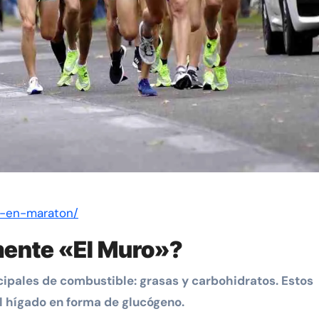
o-en-maraton/
amente «El Muro»?
cipales de combustible: grasas y carbohidratos. Estos
l hígado en forma de glucógeno.