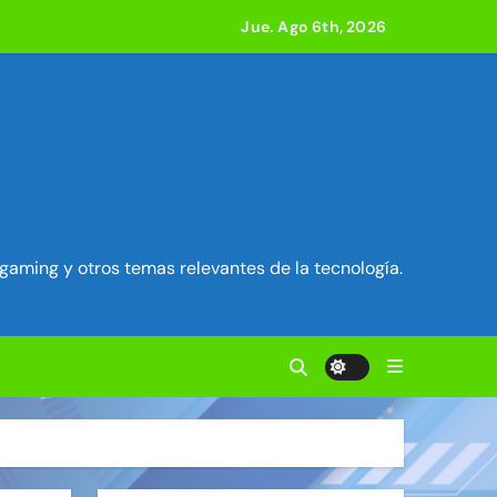
e acción
Jue. Ago 6th, 2026
ilidad en Exim) ~ Segu-Info
ados Unidos ~ Segu-Info
cuestro de sesión ~ Segu-Info
gaming y otros temas relevantes de la tecnología.
nfo
vierten en servidores proxy. ~ Segu-Info
acle