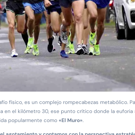
a en el kilómetro 30, ese punto crítico donde la euforia
ocida popularmente como
«El Muro»
.
a del agotamiento y contamos con la perspectiva estraté