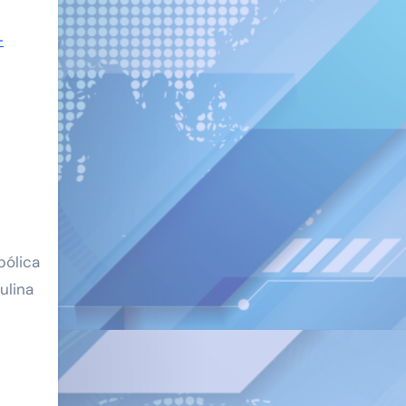
-
bólica
ulina