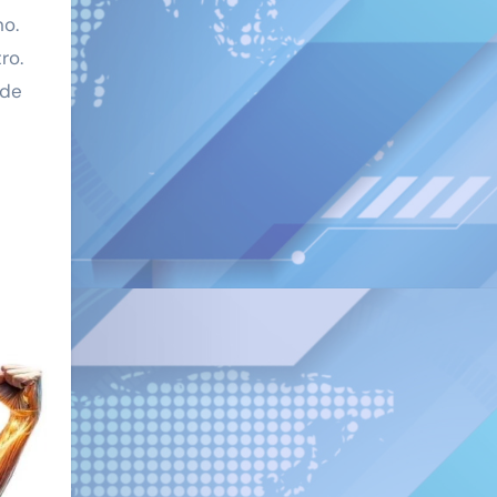
o.
ro.
 de