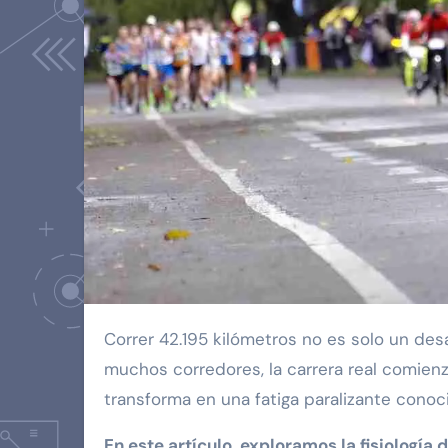
Correr 42.195 kilómetros no es solo un desafío físico, es un complejo rompecabezas metabólico. Para
muchos corredores, la carrera real comienz
transforma en una fatiga paralizante con
En este artículo, exploramos la fisiologí