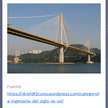
Fuente:
https://ykrefdf3curso.wordpress.com/category/l
a-ingenieria-del-siglo-xx-xxi/