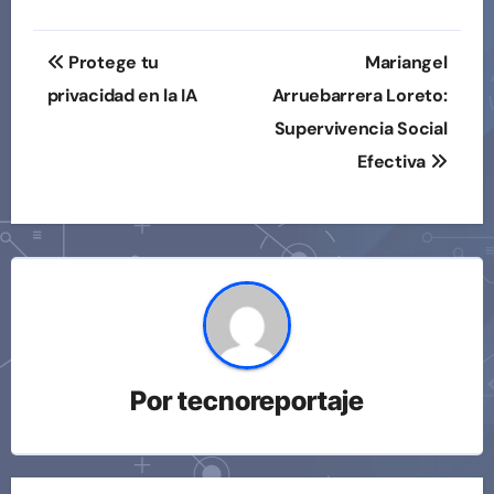
Navegación
Protege tu
Mariangel
de
privacidad en la IA
Arruebarrera Loreto:
Supervivencia Social
entradas
Efectiva
Por
tecnoreportaje