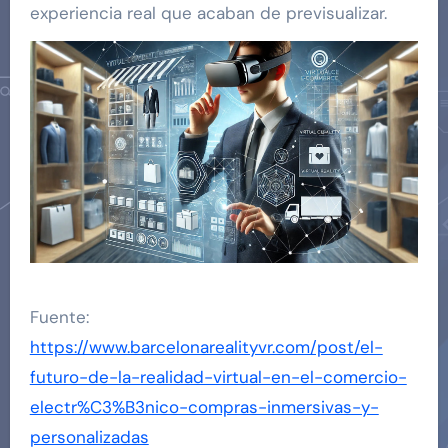
experiencia real que acaban de previsualizar.
Fuente:
https://www.barcelonarealityvr.com/post/el-
futuro-de-la-realidad-virtual-en-el-comercio-
electr%C3%B3nico-compras-inmersivas-y-
personalizadas