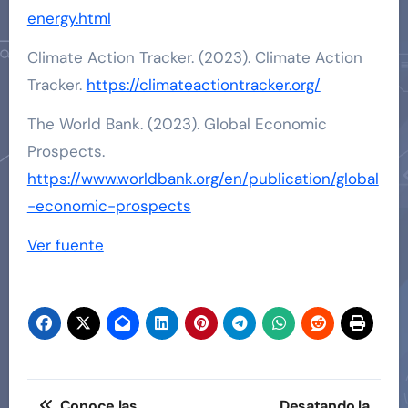
energy.html
Climate Action Tracker. (2023). Climate Action
Tracker.
https://climateactiontracker.org/
The World Bank. (2023). Global Economic
Prospects.
https://www.worldbank.org/en/publication/global
-economic-prospects
Ver fuente
Navegación
Conoce las
Desatando la