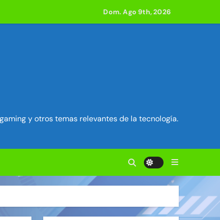
acle
Dom. Ago 9th, 2026
 800 compilaciones
e acción
ilidad en Exim) ~ Segu-Info
gaming y otros temas relevantes de la tecnología.
ados Unidos ~ Segu-Info