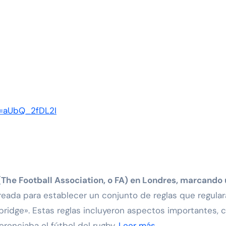
v=aUbQ_2fDL2I
 (The Football Association, o FA) en Londres, marcando
creada para establecer un conjunto de reglas que regular
ridge». Estas reglas incluyeron aspectos importantes,
ferenciaba el fútbol del rugby.
Leer más