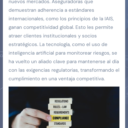
nuevos mercados. Aseguradoras que
demuestran adherencia a estándares
internacionales, como los principios de la IAIS,
ganan competitividad global. Esto les permite
atraer clientes institucionales y socios
estratégicos. La tecnología, como el uso de
inteligencia artificial para monitorear riesgos, se
ha vuelto un aliado clave para mantenerse al día
con las exigencias regulatorias, transformando el
cumplimiento en una ventaja competitiva.