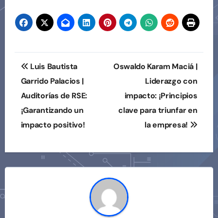
de
entradas
Navegación
Luis Bautista
Oswaldo Karam Maciá |
de
Garrido Palacios |
Liderazgo con
Auditorías de RSE:
impacto: ¡Principios
entradas
¡Garantizando un
clave para triunfar en
impacto positivo!
la empresa!