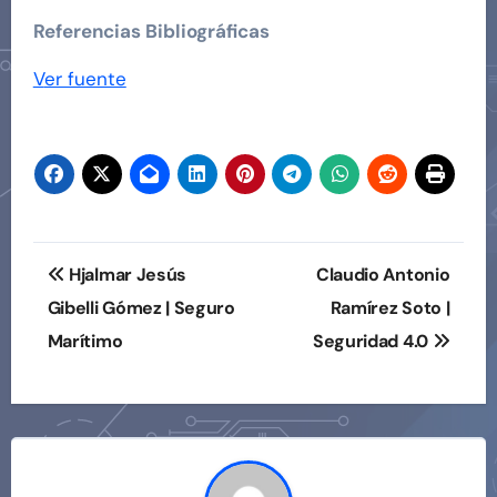
Referencias Bibliográficas
Navegación
Ver fuente
de
entradas
Navegación
Hjalmar Jesús
Claudio Antonio
de
Gibelli Gómez | Seguro
Ramírez Soto |
Marítimo
Seguridad 4.0
entradas