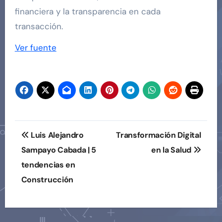
financiera y la transparencia en cada
transacción.
Navegación
Ver fuente
de
entradas
Navegación
Luis Alejandro
Transformación Digital
de
Sampayo Cabada | 5
en la Salud
tendencias en
entradas
Construcción