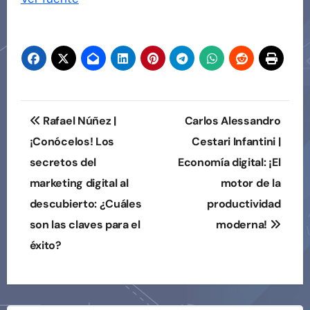
Navegación
de
entradas
Navegación
Rafael Núñez |
Carlos Alessandro
de
¡Conócelos! Los
Cestari Infantini |
secretos del
Economía digital: ¡El
entradas
marketing digital al
motor de la
descubierto: ¿Cuáles
productividad
son las claves para el
moderna!
éxito?