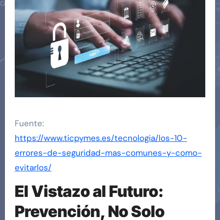
Fuente:
https://www.ticpymes.es/tecnologia/los-10-
errores-de-seguridad-mas-comunes-y-como-
evitarlos/
El Vistazo al Futuro:
Prevención, No Solo