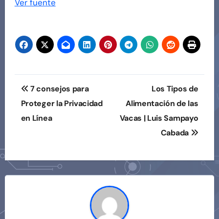
Navegación
Ver fuente
de
entradas
Navegación
7 consejos para
Los Tipos de
de
Proteger la Privacidad
Alimentación de las
en Línea
Vacas | Luis Sampayo
entradas
Cabada