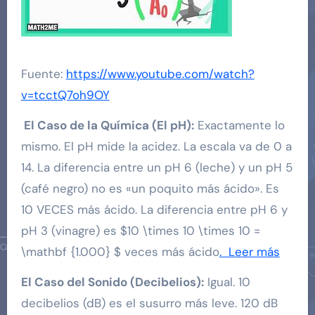
Fuente:
https://www.youtube.com/watch?
v=tcctQ7oh9OY
El Caso de la Química (El pH):
Exactamente lo
mismo. El pH mide la acidez. La escala va de 0 a
14. La diferencia entre un pH 6 (leche) y un pH 5
(café negro) no es «un poquito más ácido». Es
10 VECES más ácido. La diferencia entre pH 6 y
pH 3 (vinagre) es $10 \times 10 \times 10 =
\mathbf {1.000} $ veces más ácido
. Leer más
El Caso del Sonido (Decibelios):
Igual. 10
decibelios (dB) es el susurro más leve. 120 dB