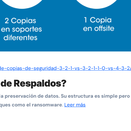
-de-copias-de-seguridad-3-2-1-vs-3-2-1-1-0-vs-4-3-2
1 de Respaldos?
 la preservación de datos. Su estructura es simple pero
ataques como el ransomware
.
Leer más