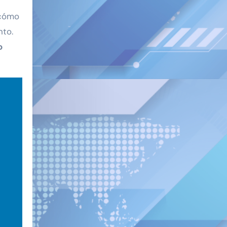
 cómo
nto.
o