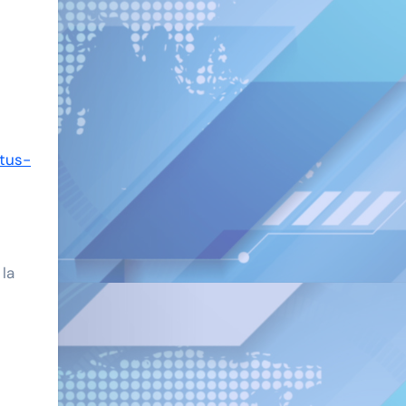
tus-
la