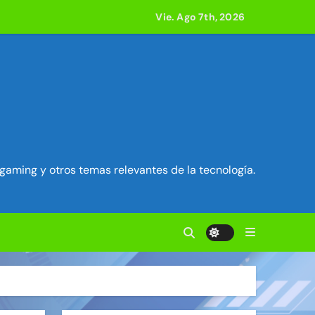
e acción
Vie. Ago 7th, 2026
ilidad en Exim) ~ Segu-Info
ados Unidos ~ Segu-Info
cuestro de sesión ~ Segu-Info
gaming y otros temas relevantes de la tecnología.
nfo
vierten en servidores proxy. ~ Segu-Info
acle