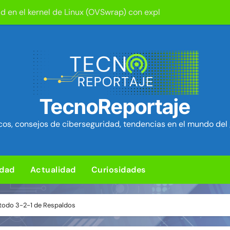
tion ya está disponible: Game Freak presenta su nuevo RPG d
um Security Project ~ Segu-Info
ica en cPanel permite ejecutar SQL como root (extra: vulnerab
iles para sorprender con pocos ingredientes
e ciberataques que interrumpen los servicios de agua en Est
TecnoReportaje
rman 84 fallos en los núcleos 4G y 5G, incluido un fallo de se
os, consejos de ciberseguridad, tendencias en el mundo del 
ra de hardware de Coldcard permite robar ~1.400 btc ~ Segu-I
media Android baratos se hacen pasar por teléfonos y se con
idad
Actualidad
Curiosidades
L para subir un kit de herramientas de post-explotación a Or
étodo 3-2-1 de Respaldos