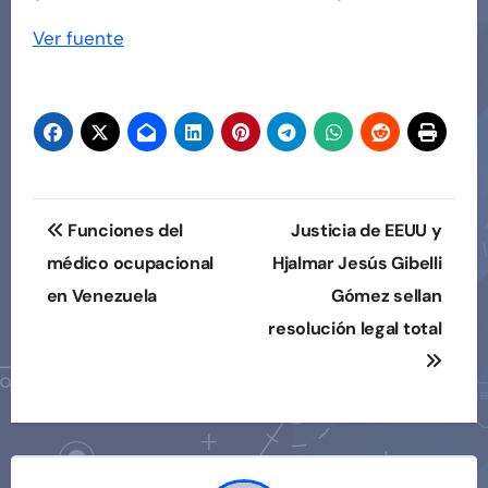
Navegación
Ver fuente
de
entradas
Navegación
Funciones del
Justicia de EEUU y
de
médico ocupacional
Hjalmar Jesús Gibelli
en Venezuela
Gómez sellan
entradas
resolución legal total