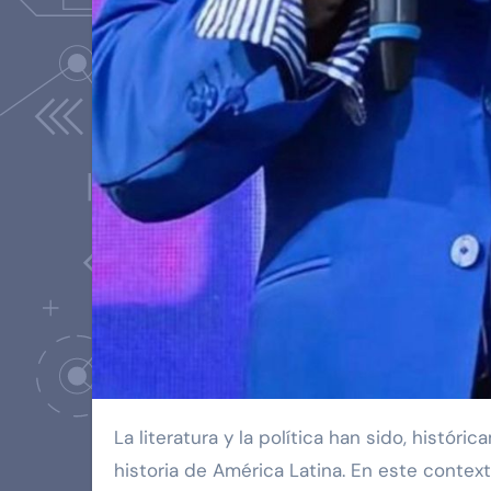
La literatura y la política han sido, históricamente, dos senderos que se bifurcan y se encuentran en la
historia de América Latina. En este context