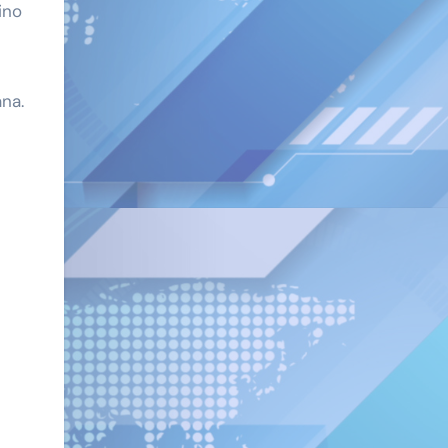
ino
na.