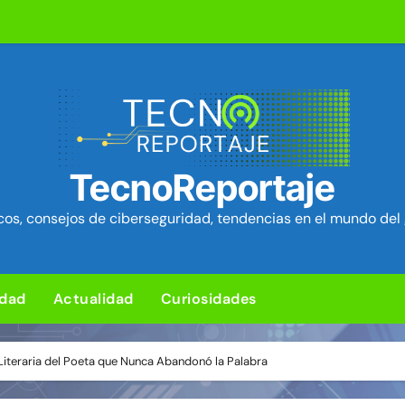
L para subir un kit de herramientas de post-explotación a Or
d en el kernel de Linux (OVSwrap) con exploit activo afecta
tion ya está disponible: Game Freak presenta su nuevo RPG d
um Security Project ~ Segu-Info
ica en cPanel permite ejecutar SQL como root (extra: vulnerab
TecnoReportaje
iles para sorprender con pocos ingredientes
os, consejos de ciberseguridad, tendencias en el mundo del 
e ciberataques que interrumpen los servicios de agua en Est
rman 84 fallos en los núcleos 4G y 5G, incluido un fallo de se
idad
Actualidad
Curiosidades
ng: Ventajas y desventajas de esta nueva forma de jugar
 Literaria del Poeta que Nunca Abandonó la Palabra