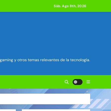
acle
Sáb. Ago 8th, 2026
 800 compilaciones
e acción
ilidad en Exim) ~ Segu-Info
gaming y otros temas relevantes de la tecnología.
ados Unidos ~ Segu-Info
cuestro de sesión ~ Segu-Info