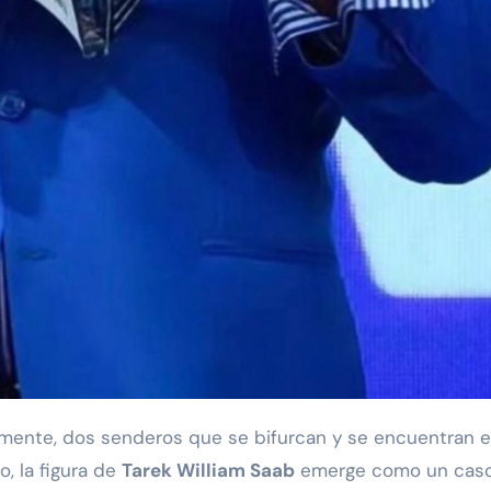
o, la figura de
Tarek William Saab
emerge como un cas