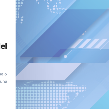
del
uelo
 una