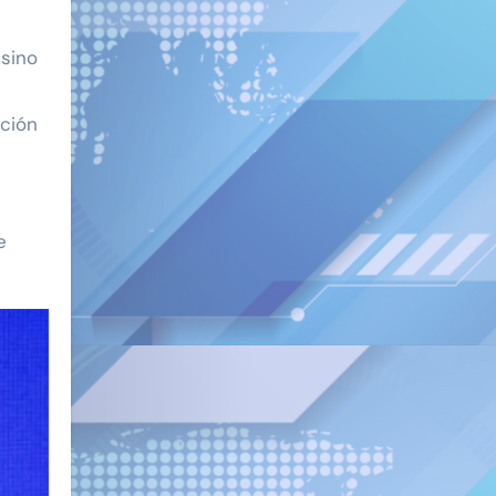
 sino
ción
e