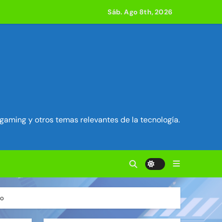
Sáb. Ago 8th, 2026
acle
 800 compilaciones
e acción
ilidad en Exim) ~ Segu-Info
gaming y otros temas relevantes de la tecnología.
ados Unidos ~ Segu-Info
cuestro de sesión ~ Segu-Info
fo