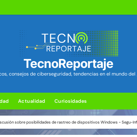
L para subir un kit de herramientas de post-explotación a Or
d en el kernel de Linux (OVSwrap) con exploit activo afecta
tion ya está disponible: Game Freak presenta su nuevo RPG d
um Security Project ~ Segu-Info
TecnoReportaje
ica en cPanel permite ejecutar SQL como root (extra: vulnerab
os, consejos de ciberseguridad, tendencias en el mundo del 
iles para sorprender con pocos ingredientes
e ciberataques que interrumpen los servicios de agua en Est
idad
Actualidad
Curiosidades
rman 84 fallos en los núcleos 4G y 5G, incluido un fallo de se
ng: Ventajas y desventajas de esta nueva forma de jugar
iscusión sobre posibilidades de rastreo de dispositivos Windows ~ Segu-In