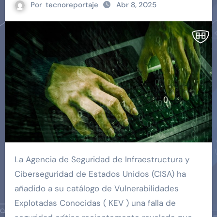
Por
tecnoreportaje
Abr 8, 2025
La Agencia de Seguridad de Infraestructura y
Ciberseguridad de Estados Unidos (CISA) ha
añadido a su catálogo de Vulnerabilidades
Explotadas Conocidas ( KEV ) una falla de