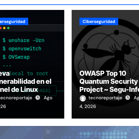
erseguridad
Ciberseguridad
eva
OWASP Top 10
nerabilidad en el
Quantum Security
nel de Linux
Project ~ Segu-Inf
VSwrap) con
tecnoreportaje
Ago
tecnoreportaje
A
loit activo afecta
026
4, 2026
0 compilaciones