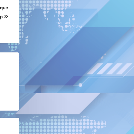
 que
up