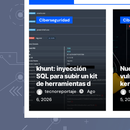
Ciberseguridad
Cib
khunt: inyección
Nu
SQL para subir un kit
vul
de herramientas de
ker
post-explotación a
(O
tecnoreportaje
Ago
Oracle
exp
6, 2026
5, 2
80