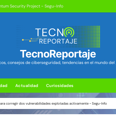
ica en cPanel permite ejecutar SQL como root (extra: vulnerab
iles para sorprender con pocos ingredientes
e ciberataques que interrumpen los servicios de agua en Est
rman 84 fallos en los núcleos 4G y 5G, incluido un fallo de se
ra de hardware de Coldcard permite robar ~1.400 btc ~ Segu-I
TecnoReportaje
media Android baratos se hacen pasar por teléfonos y se con
os, consejos de ciberseguridad, tendencias en el mundo del 
L para subir un kit de herramientas de post-explotación a Or
idad
Actualidad
Curiosidades
para corregir dos vulnerabilidades explotadas activamente ~ Segu-Info