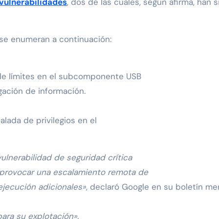
vulnerabilidades
, dos de las cuales, según afirma, han s
 se enumeran a continuación:
a de límites en el subcomponente USB
gación de información.
alada de privilegios en el
lnerabilidad de seguridad crítica
 provocar una escalamiento remota de
 ejecución adicionales»
, declaró Google en su boletín me
para su explotación».