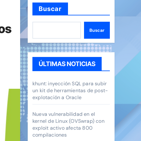
Buscar
dos
Buscar
ÚLTIMAS NOTICIAS
khunt: inyección SQL para subir
un kit de herramientas de post-
explotación a Oracle
Nueva vulnerabilidad en el
kernel de Linux (OVSwrap) con
exploit activo afecta 800
compilaciones