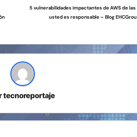
5 vulnerabilidades impactantes de AWS de las
ión
usted es responsable – Blog EHCGro
r
tecnoreportaje