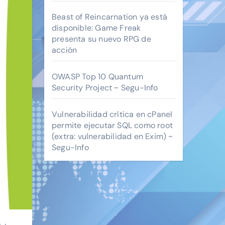
Beast of Reincarnation ya está
disponible: Game Freak
presenta su nuevo RPG de
acción
OWASP Top 10 Quantum
Security Project ~ Segu-Info
Vulnerabilidad crítica en cPanel
permite ejecutar SQL como root
(extra: vulnerabilidad en Exim) ~
Segu-Info