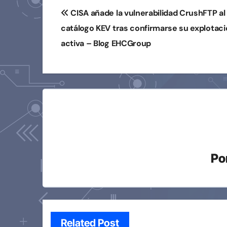
Navegación
CISA añade la vulnerabilidad CrushFTP al
de
catálogo KEV tras confirmarse su explotac
entradas
activa – Blog EHCGroup
Po
Related Post