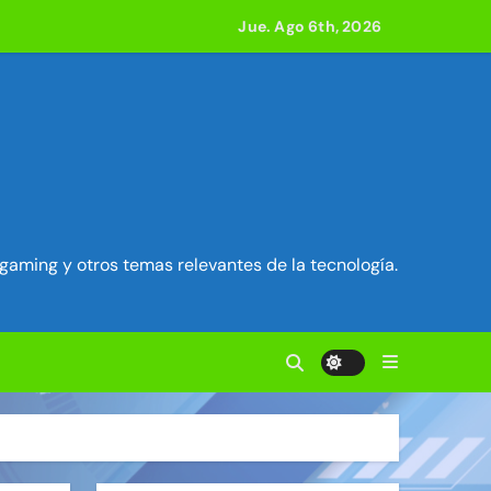
ilidad en Exim) ~ Segu-Info
Jue. Ago 6th, 2026
ados Unidos ~ Segu-Info
cuestro de sesión ~ Segu-Info
nfo
vierten en servidores proxy. ~ Segu-Info
gaming y otros temas relevantes de la tecnología.
acle