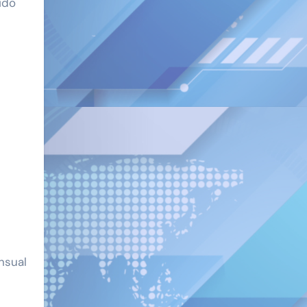
ido
nsual