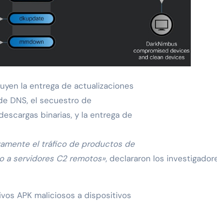
uyen la entrega de actualizaciones
 de DNS, el secuestro de
descargas binarias, y la entrega de
vamente el tráfico de productos de
rio a servidores C2 remotos»
, declararon los investigador
hivos APK maliciosos a dispositivos