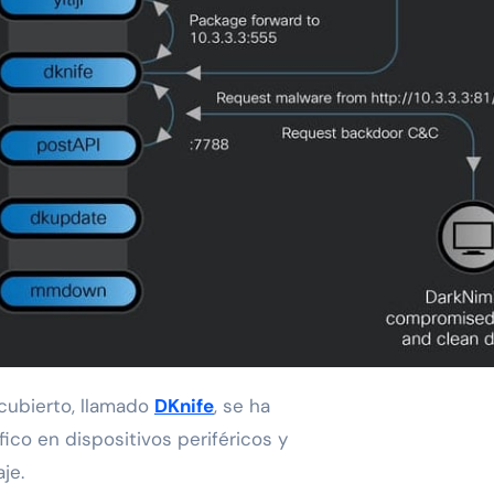
cubierto, llamado
DKnife
, se ha
fico en dispositivos periféricos y
je.