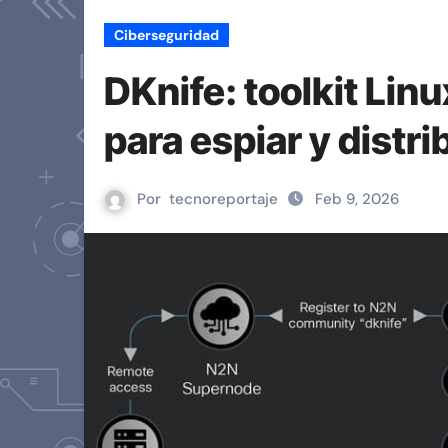
Ciberseguridad
DKnife: toolkit Linu
para espiar y distr
Por
tecnoreportaje
Feb 9, 2026