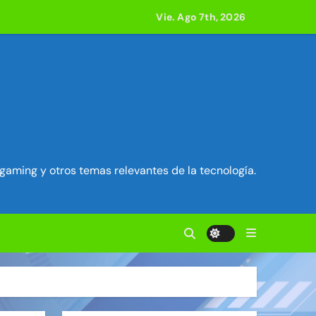
 800 compilaciones
Vie. Ago 7th, 2026
e acción
ilidad en Exim) ~ Segu-Info
ados Unidos ~ Segu-Info
gaming y otros temas relevantes de la tecnología.
cuestro de sesión ~ Segu-Info
nfo
vierten en servidores proxy. ~ Segu-Info
acle