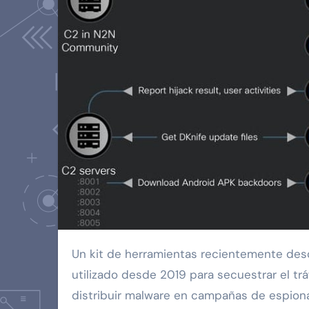
Un kit de herramientas recientemente des
utilizado desde 2019 para secuestrar el trá
distribuir malware en campañas de espiona