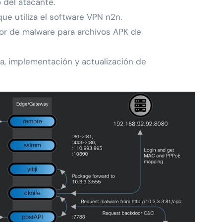
o del atacante.
ue utiliza el software VPN n2n.
or de malware para archivos APK de
, implementación y actualización de