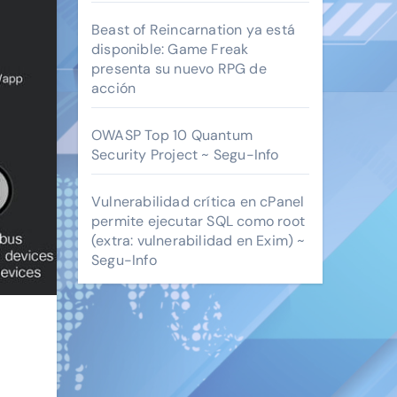
Beast of Reincarnation ya está
disponible: Game Freak
presenta su nuevo RPG de
acción
OWASP Top 10 Quantum
Security Project ~ Segu-Info
Vulnerabilidad crítica en cPanel
permite ejecutar SQL como root
(extra: vulnerabilidad en Exim) ~
Segu-Info