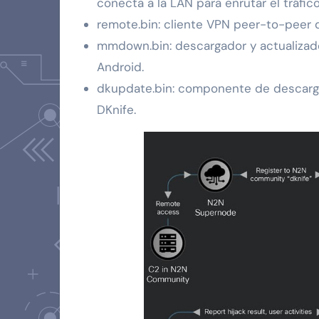
conecta a la LAN para enrutar el tráfic
remote.bin: cliente VPN peer-to-peer q
mmdown.bin: descargador y actualizad
Android.
dkupdate.bin: componente de descarga
DKnife.