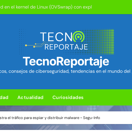
d en el kernel de Linux (OVSwrap) con exploit activo afecta
tion ya está disponible: Game Freak presenta su nuevo RPG d
um Security Project ~ Segu-Info
ica en cPanel permite ejecutar SQL como root (extra: vulnerab
iles para sorprender con pocos ingredientes
TecnoReportaje
e ciberataques que interrumpen los servicios de agua en Est
os, consejos de ciberseguridad, tendencias en el mundo del 
rman 84 fallos en los núcleos 4G y 5G, incluido un fallo de se
ra de hardware de Coldcard permite robar ~1.400 btc ~ Segu-I
idad
Actualidad
Curiosidades
media Android baratos se hacen pasar por teléfonos y se con
L para subir un kit de herramientas de post-explotación a Or
stra el tráfico para espiar y distribuir malware ~ Segu-Info