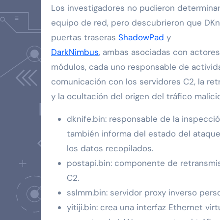
Los investigadores no pudieron determina
equipo de red, pero descubrieron que DKnif
puertas traseras
ShadowPad
y
DarkNimbus
, ambas asociadas con actores
módulos, cada uno responsable de activida
comunicación con los servidores C2, la retr
y la ocultación del origen del tráfico malici
dknife.bin: responsable de la inspecci
también informa del estado del ataque,
los datos recopilados.
postapi.bin: componente de retransmisi
C2.
sslmm.bin: servidor proxy inverso pers
yitiji.bin: crea una interfaz Ethernet virt