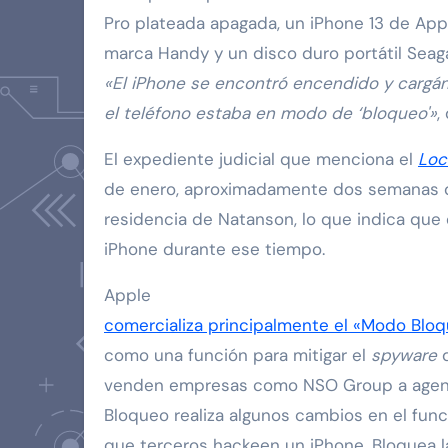
Pro plateada apagada, un iPhone 13 de App
marca Handy y un disco duro portátil Seaga
«El iPhone se encontró encendido y cargán
el teléfono estaba en modo de ‘bloqueo'»
,
El expediente judicial que menciona el
Lo
de enero, aproximadamente dos semanas de
residencia de Natanson, lo que indica que 
iPhone durante ese tiempo.
Apple
comercializa principalmente el «Modo Blo
como una función para mitigar el
spyware
d
venden empresas como NSO Group a agenc
Bloqueo realiza algunos cambios en el func
que terceros hackeen un iPhone. Bloquea la