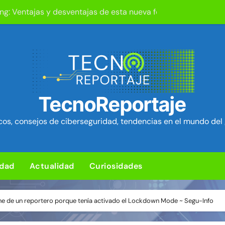
ng: Ventajas y desventajas de esta nueva forma de jugar
L para subir un kit de herramientas de post-explotación a Or
d en el kernel de Linux (OVSwrap) con exploit activo afecta
tion ya está disponible: Game Freak presenta su nuevo RPG d
TecnoReportaje
um Security Project ~ Segu-Info
os, consejos de ciberseguridad, tendencias en el mundo del 
ica en cPanel permite ejecutar SQL como root (extra: vulnerab
iles para sorprender con pocos ingredientes
idad
Actualidad
Curiosidades
e ciberataques que interrumpen los servicios de agua en Est
ro de tu bandeja de entrada
one de un reportero porque tenía activado el Lockdown Mode ~ Segu-Info