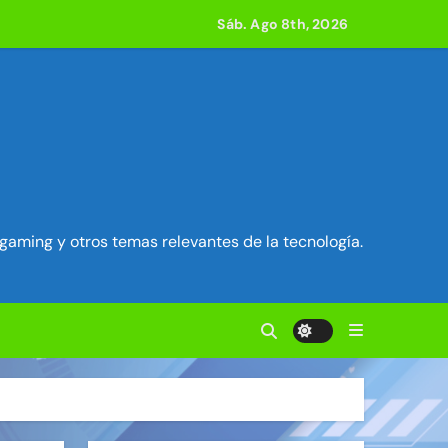
Sáb. Ago 8th, 2026
acle
 800 compilaciones
e acción
gaming y otros temas relevantes de la tecnología.
ilidad en Exim) ~ Segu-Info
ados Unidos ~ Segu-Info