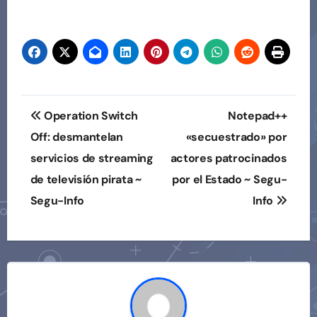
Navegación
Operation Switch
Notepad++
de
Off: desmantelan
«secuestrado» por
servicios de streaming
actores patrocinados
entradas
de televisión pirata ~
por el Estado ~ Segu-
Segu-Info
Info