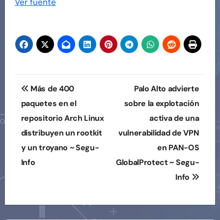
Ver fuente
Navegación
Más de 400
Palo Alto advierte
de
paquetes en el
sobre la explotación
repositorio Arch Linux
activa de una
entradas
distribuyen un rootkit
vulnerabilidad de VPN
y un troyano ~ Segu-
en PAN-OS
Info
GlobalProtect ~ Segu-
Info