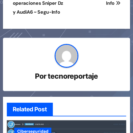
operaciones Sniper Dz
Info
entradas
y AudiA6 ~ Segu-Info
Por
tecnoreportaje
Related Post
Ciberseguridad