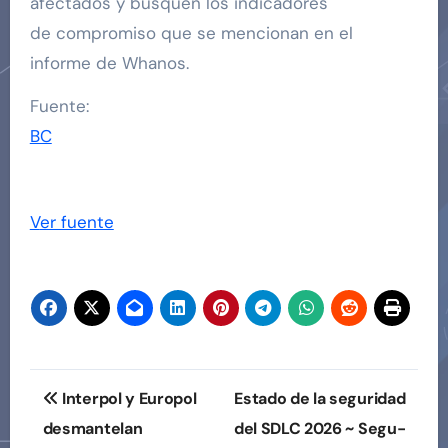
afectados y busquen los indicadores
de compromiso que se mencionan en el
informe de Whanos.
Fuente:
BC
Ver fuente
Navegación
Interpol y Europol
Estado de la seguridad
de
desmantelan
del SDLC 2026 ~ Segu-