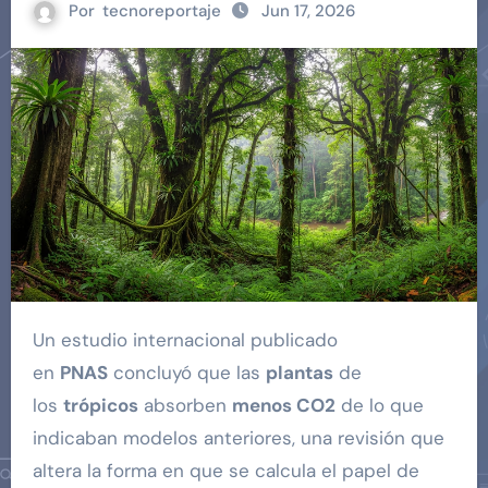
Por
tecnoreportaje
Jun 17, 2026
Un estudio internacional publicado
en
PNAS
concluyó que las
plantas
de
los
trópicos
absorben
menos CO2
de lo que
indicaban modelos anteriores, una revisión que
altera la forma en que se calcula el papel de