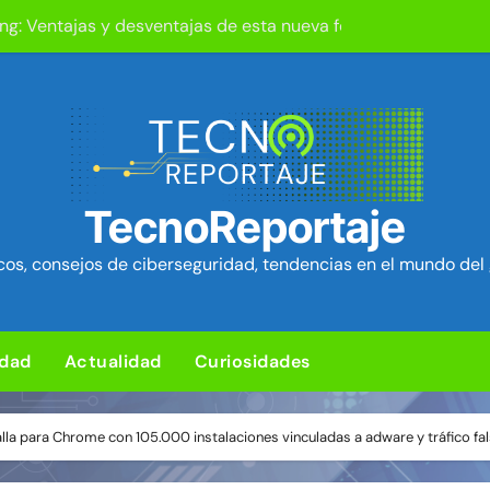
ng: Ventajas y desventajas de esta nueva forma de jugar
L para subir un kit de herramientas de post-explotación a Or
d en el kernel de Linux (OVSwrap) con exploit activo afecta
tion ya está disponible: Game Freak presenta su nuevo RPG d
TecnoReportaje
um Security Project ~ Segu-Info
os, consejos de ciberseguridad, tendencias en el mundo del 
ica en cPanel permite ejecutar SQL como root (extra: vulnerab
iles para sorprender con pocos ingredientes
idad
Actualidad
Curiosidades
e ciberataques que interrumpen los servicios de agua en Est
ro de tu bandeja de entrada
lla para Chrome con 105.000 instalaciones vinculadas a adware y tráfico fa