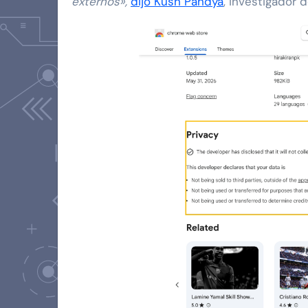
externos»,
dijo Kush Pandya
, investigador 