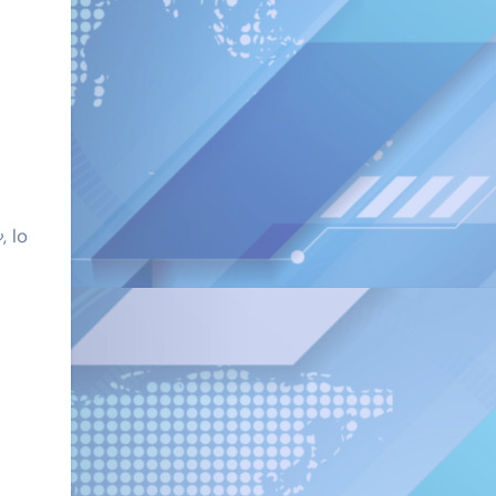
»
, lo