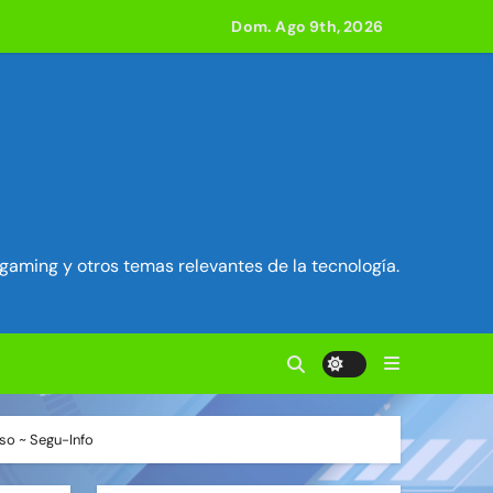
Dom. Ago 9th, 2026
acle
 800 compilaciones
e acción
gaming y otros temas relevantes de la tecnología.
ilidad en Exim) ~ Segu-Info
ados Unidos ~ Segu-Info
lso ~ Segu-Info