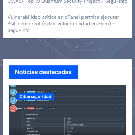
OWASP Top 10 Quantum Security Project ~ Segu-Info
Vulnerabilidad crítica en cPanel permite ejecutar
SQL como root (extra: vulnerabilidad en Exim) ~
Segu-Info
Noticias destacadas
Ciberseguridad