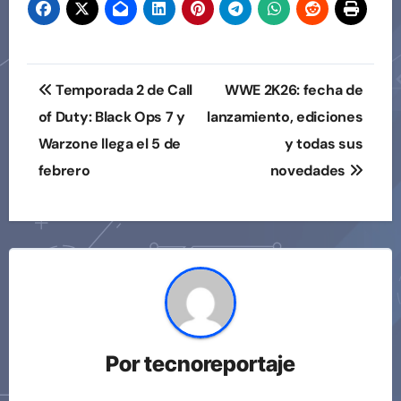
Navegación
Temporada 2 de Call
WWE 2K26: fecha de
de
of Duty: Black Ops 7 y
lanzamiento, ediciones
Warzone llega el 5 de
y todas sus
entradas
febrero
novedades
Por
tecnoreportaje