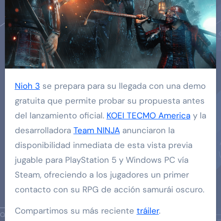
Nioh 3
se prepara para su llegada con una demo
gratuita que permite probar su propuesta antes
del lanzamiento oficial.
KOEI TECMO America
y la
desarrolladora
Team NINJA
anunciaron la
disponibilidad inmediata de esta vista previa
jugable para PlayStation 5 y Windows PC vía
Steam, ofreciendo a los jugadores un primer
contacto con su RPG de acción samurái oscuro.
Compartimos su más reciente
tráiler
.