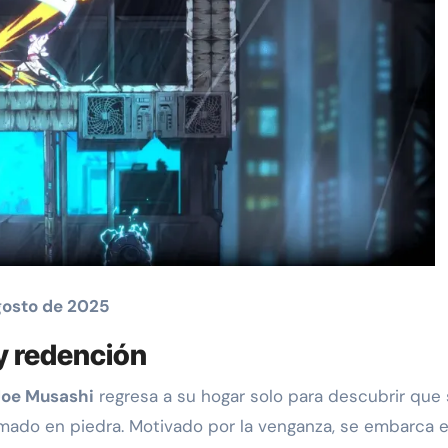
gosto de 2025
y redención
Joe Musashi
regresa a su hogar solo para descubrir que
rmado en piedra. Motivado por la venganza, se embarca 