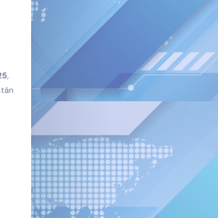
25
,
stán