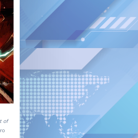
t of
ro