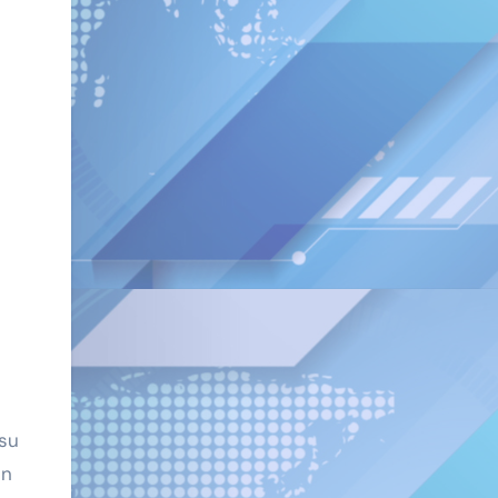
 su
en