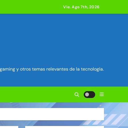
Vie. Ago 7th, 2026
e acción
ilidad en Exim) ~ Segu-Info
ados Unidos ~ Segu-Info
cuestro de sesión ~ Segu-Info
gaming y otros temas relevantes de la tecnología.
nfo
vierten en servidores proxy. ~ Segu-Info
acle