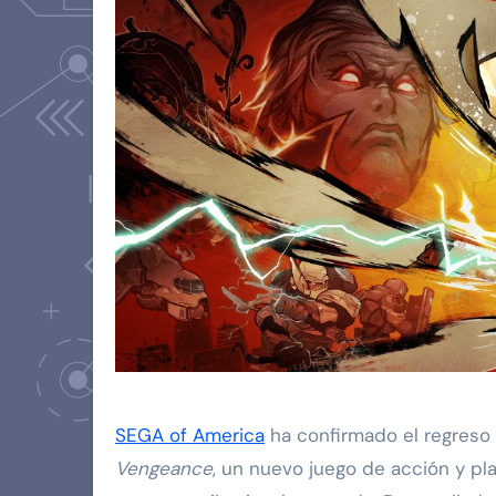
SEGA of America
ha confirmado el regreso
Vengeance
, un nuevo juego de acción y pl