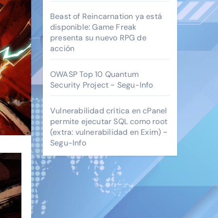
Beast of Reincarnation ya está
disponible: Game Freak
presenta su nuevo RPG de
acción
OWASP Top 10 Quantum
Security Project ~ Segu-Info
Vulnerabilidad crítica en cPanel
permite ejecutar SQL como root
(extra: vulnerabilidad en Exim) ~
Segu-Info