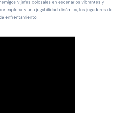
emigos y jefes colosales en escenarios vibrantes y
or explorar y una jugabilidad dinámica, los jugadores d
da enfrentamiento.