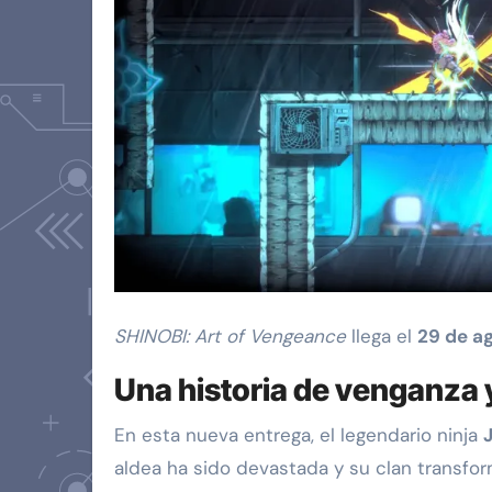
SHINOBI: Art of Vengeance
llega el
29 de a
Una historia de venganza 
En esta nueva entrega, el legendario ninja
aldea ha sido devastada y su clan transfo