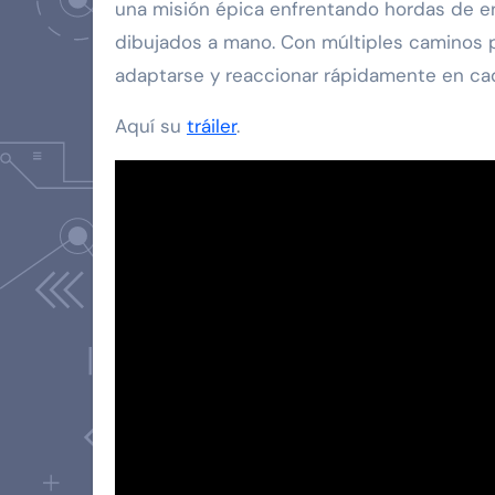
una misión épica enfrentando hordas de en
dibujados a mano. Con múltiples caminos p
adaptarse y reaccionar rápidamente en ca
Aquí su
tráiler
.