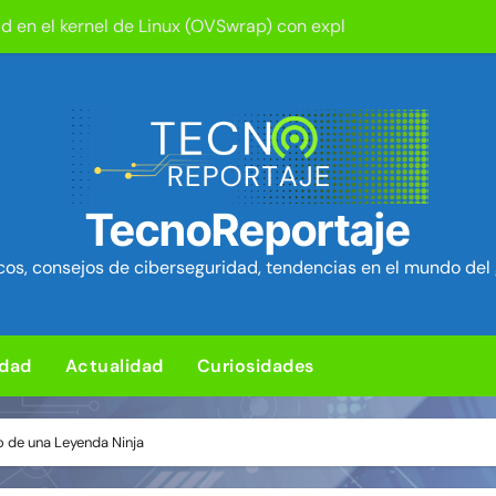
tion ya está disponible: Game Freak presenta su nuevo RPG d
um Security Project ~ Segu-Info
ica en cPanel permite ejecutar SQL como root (extra: vulnerab
iles para sorprender con pocos ingredientes
e ciberataques que interrumpen los servicios de agua en Est
TecnoReportaje
rman 84 fallos en los núcleos 4G y 5G, incluido un fallo de se
os, consejos de ciberseguridad, tendencias en el mundo del 
ra de hardware de Coldcard permite robar ~1.400 btc ~ Segu-I
media Android baratos se hacen pasar por teléfonos y se con
idad
Actualidad
Curiosidades
L para subir un kit de herramientas de post-explotación a Or
o de una Leyenda Ninja