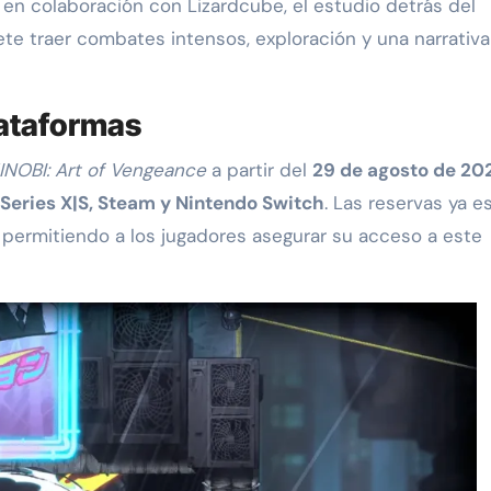
o en colaboración con Lizardcube, el estudio detrás del
mete traer combates intensos, exploración y una narrativa
lataformas
INOBI: Art of Vengeance
a partir del
29 de agosto de 20
 Series X|S, Steam y Nintendo Switch
. Las reservas ya e
 permitiendo a los jugadores asegurar su acceso a este